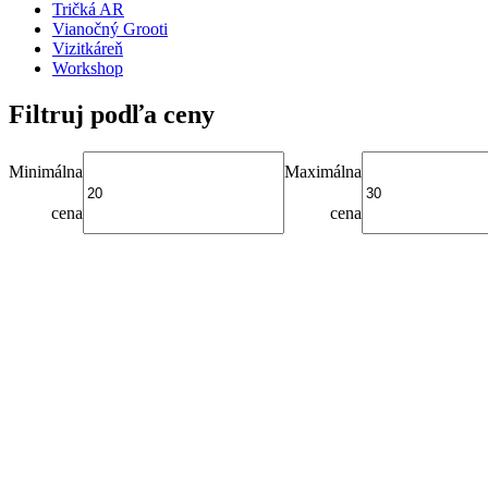
Tričká AR
Vianočný Grooti
Vizitkáreň
Workshop
Filtruj podľa ceny
Minimálna
Maximálna
cena
cena