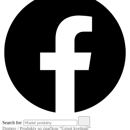
Search for:
Domov
/ Produkty so značkou “Groot kvetináč”