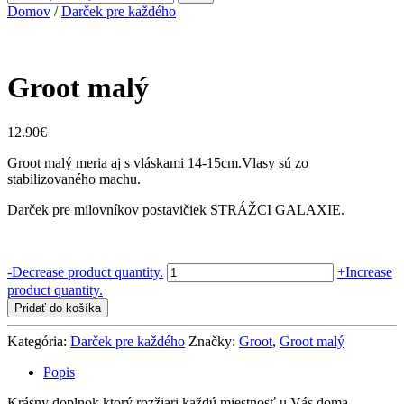
Domov
/
Darček pre každého
Groot malý
12.90
€
Groot malý meria aj s vláskami 14-15cm.Vlasy sú zo
stabilizovaného machu.
Darček pre milovníkov postavičiek STRÁŽCI GALAXIE.
množstvo
-
Decrease product quantity.
+
Increase
Groot
product quantity.
malý
Pridať do košíka
Kategória:
Darček pre každého
Značky:
Groot
,
Groot malý
Popis
Krásny doplnok ktorý rozžiari každú miestnosť u Vás doma.