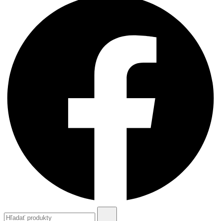
Search
for: