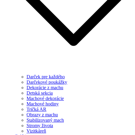
Darček pre každého
Darčekové poukážky
Dekorácie z machu
Detská sekcia
Machové dekorácie
Machové hodiny
Tričká AR
Obrazy z machu
Stabilizovaný mach
Stromy života
Vizitkáreň